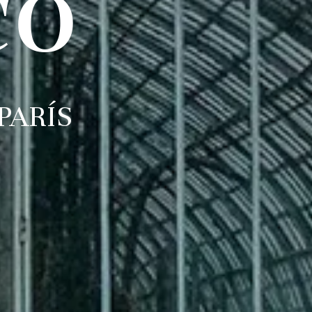
co
PARÍS