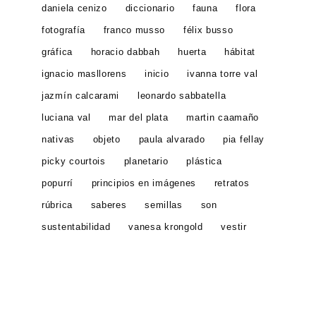
daniela cenizo
diccionario
fauna
flora
fotografía
franco musso
félix busso
gráfica
horacio dabbah
huerta
hábitat
ignacio masllorens
inicio
ivanna torre val
jazmín calcarami
leonardo sabbatella
luciana val
mar del plata
martin caamaño
nativas
objeto
paula alvarado
pia fellay
picky courtois
planetario
plástica
popurrí
principios en imágenes
retratos
rúbrica
saberes
semillas
son
sustentabilidad
vanesa krongold
vestir