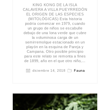
KING KONG DE LA ISLA
CALAVERA A VILLA PUEYRREDÓN
EL ORIGEN DE LAS ESPECIES
(MITOLÓGICAS) Esta historia
podría comenzar en 1979, cuando
un grupo de niños se escabulle
debajo de una lona verde que cubre
la voluminosa carga de un
semirremolque estacionado en un
playón en la esquina de Pareja y
Campana. Otro posible principio
para este relato se remonta a fines
de 1899, año en el que otro niño,…
diciembre 14, 2018
Fauna