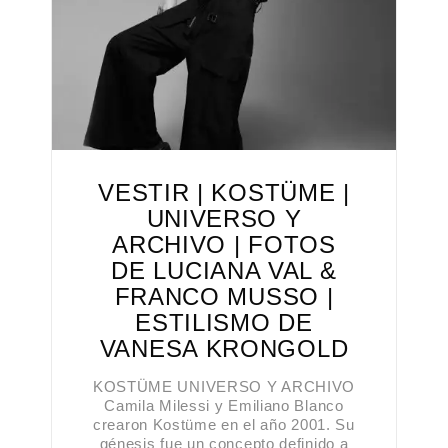
VESTIR | KOSTÜME |
UNIVERSO Y
ARCHIVO | FOTOS
DE LUCIANA VAL &
FRANCO MUSSO |
ESTILISMO DE
VANESA KRONGOLD
KOSTÜME UNIVERSO Y ARCHIVO
Camila Milessi y Emiliano Blanco
crearon Kostüme en el año 2001. Su
génesis fue un concepto definido a