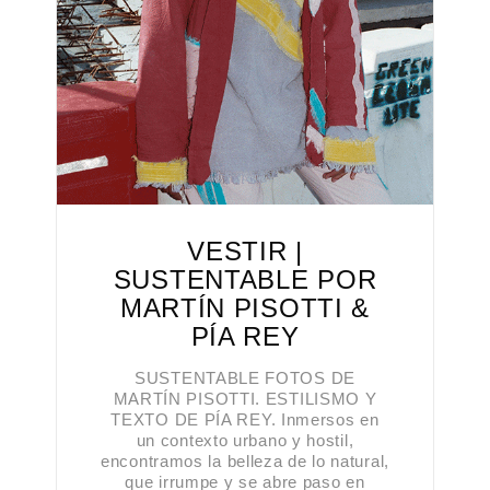
VESTIR |
SUSTENTABLE POR
MARTÍN PISOTTI &
PÍA REY
SUSTENTABLE FOTOS DE
MARTÍN PISOTTI. ESTILISMO Y
TEXTO DE PÍA REY. Inmersos en
un contexto urbano y hostil,
encontramos la belleza de lo natural,
que irrumpe y se abre paso en