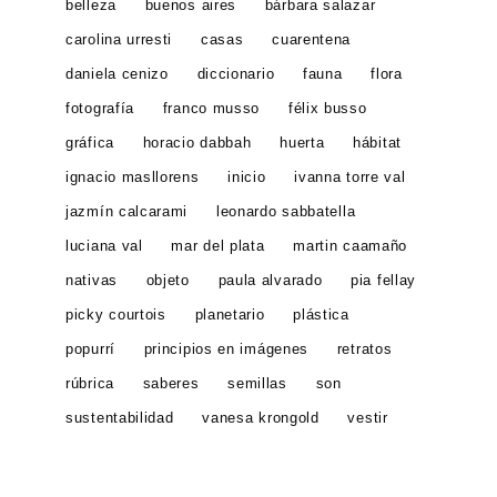
belleza
buenos aires
bárbara salazar
carolina urresti
casas
cuarentena
daniela cenizo
diccionario
fauna
flora
fotografía
franco musso
félix busso
gráfica
horacio dabbah
huerta
hábitat
ignacio masllorens
inicio
ivanna torre val
jazmín calcarami
leonardo sabbatella
luciana val
mar del plata
martin caamaño
nativas
objeto
paula alvarado
pia fellay
picky courtois
planetario
plástica
popurrí
principios en imágenes
retratos
rúbrica
saberes
semillas
son
sustentabilidad
vanesa krongold
vestir