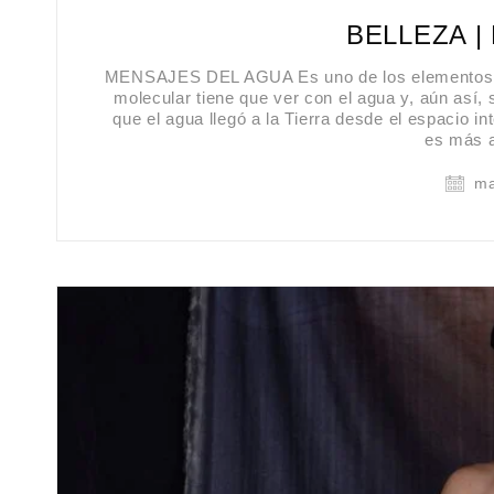
BELLEZA |
MENSAJES DEL AGUA Es uno de los elementos cruci
molecular tiene que ver con el agua y, aún así, 
que el agua llegó a la Tierra desde el espacio i
es más a
ma