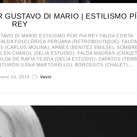
 GUSTAVO DI MARIO | ESTILISMO P
REY
AVO DI MARIO ESTILISMO POR PÍA REY FALDA CORTA
 FALDA FOLCLÓRICA PERUANA (RETROBOUTIQUE). FALDA
S (CARLOS MOLINA), ARNÉS (BENITEZ EMILSE). SOMB
 EN CHAROL (DELIA ESTUDIO). FALDA MADRAS (CHALET
ALDA DE RAFIA TEJIDA (DELIA ESTUDIO), ZAPATOS (TER
INTURÓN (LENA MARTORELLO), BORCEGOS (CHALET).…
nero 10, 2019
Vestir