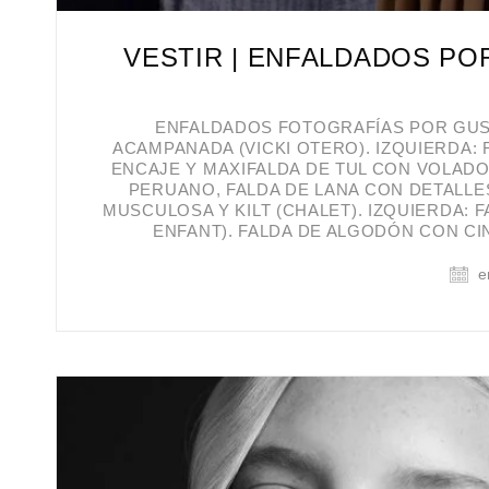
VESTIR | ENFALDADOS POR
ENFALDADOS FOTOGRAFÍAS POR GUST
ACAMPANADA (VICKI OTERO). IZQUIERDA:
ENCAJE Y MAXIFALDA DE TUL CON VOLADO
PERUANO, FALDA DE LANA CON DETALLES
MUSCULOSA Y KILT (CHALET). IZQUIERDA: F
ENFANT). FALDA DE ALGODÓN CON C
e