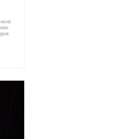
nivel
tean
agua