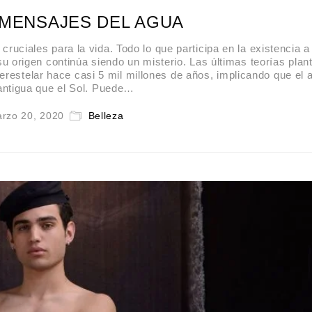
 MENSAJES DEL AGUA
ales para la vida. Todo lo que participa en la existencia a 
su origen continúa siendo un misterio. Las últimas teorías plan
nterestelar hace casi 5 mil millones de años, implicando que el 
ntigua que el Sol. Puede…
rzo 20, 2020
Belleza