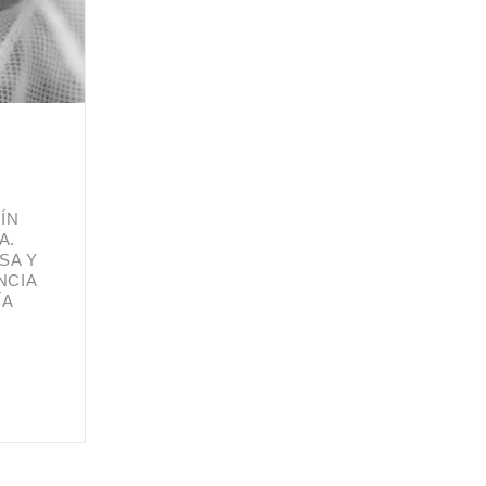
N
ÍN
A.
SA Y
NCIA
ÍA