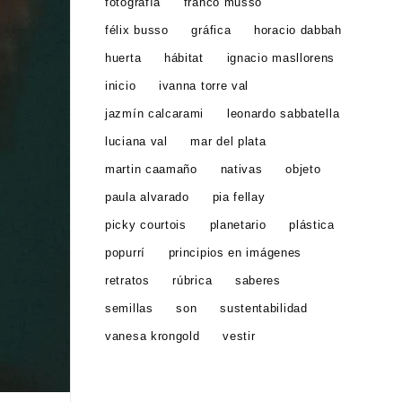
fotografía
franco musso
félix busso
gráfica
horacio dabbah
huerta
hábitat
ignacio masllorens
inicio
ivanna torre val
jazmín calcarami
leonardo sabbatella
luciana val
mar del plata
martin caamaño
nativas
objeto
paula alvarado
pia fellay
picky courtois
planetario
plástica
popurrí
principios en imágenes
retratos
rúbrica
saberes
semillas
son
sustentabilidad
vanesa krongold
vestir