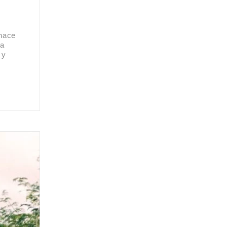
 hace
 a
 y