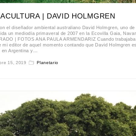
MACULTURA | DAVID HOLMGREN
n el diseñador ambiental australiano David Holmgren, uno de 
ida un mediodía primaveral de 2007 en la Ecovilla Gaia, Navar
VARADO | FOTOS ANA PAULA ARMENDARIZ Cuando trabajaba
de mi editor de aquel momento contando que David Holmgren es
en Argentina y…
bre 15, 2019
Planetario