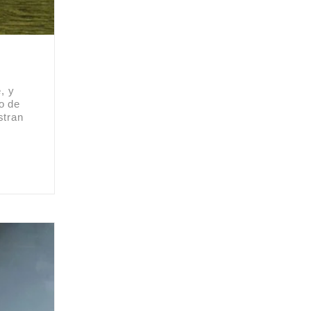
, y
o de
stran