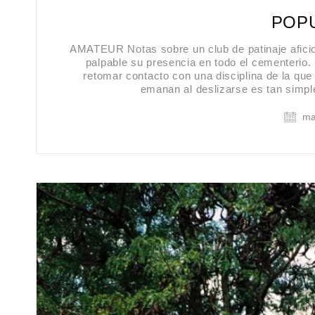
POPU
AMATEUR Notas sobre un club de patinaje afici
palpable su presencia en todo el cementerio
retomar contacto con una disciplina de la que
emanan al deslizarse es tan simpl
ma