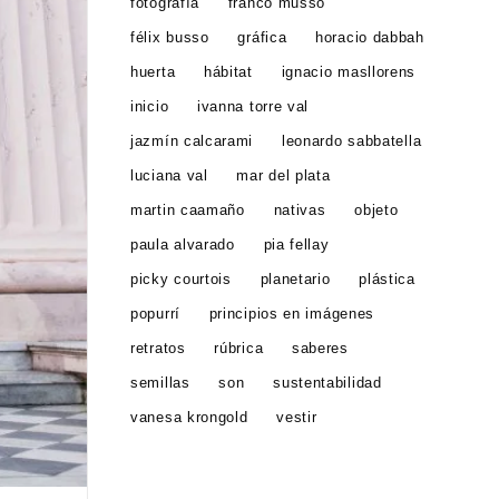
fotografía
franco musso
félix busso
gráfica
horacio dabbah
huerta
hábitat
ignacio masllorens
inicio
ivanna torre val
jazmín calcarami
leonardo sabbatella
luciana val
mar del plata
martin caamaño
nativas
objeto
paula alvarado
pia fellay
picky courtois
planetario
plástica
popurrí
principios en imágenes
retratos
rúbrica
saberes
semillas
son
sustentabilidad
vanesa krongold
vestir