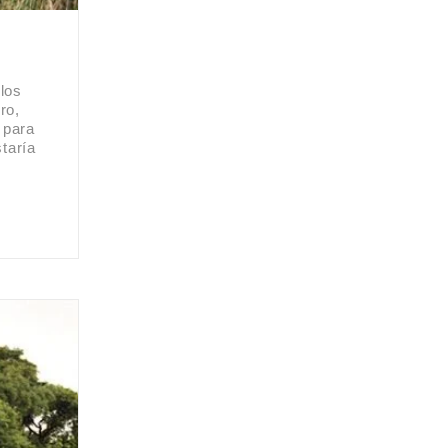
los
ro,
 para
taría