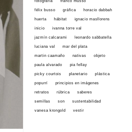
fotografía
franco musso
félix busso
gráfica
horacio dabbah
huerta
hábitat
ignacio masllorens
inicio
ivanna torre val
jazmín calcarami
leonardo sabbatella
luciana val
mar del plata
martin caamaño
nativas
objeto
paula alvarado
pia fellay
picky courtois
planetario
plástica
popurrí
principios en imágenes
retratos
rúbrica
saberes
semillas
son
sustentabilidad
vanesa krongold
vestir