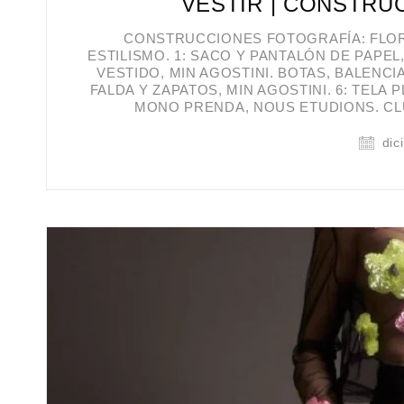
VESTIR | CONSTRU
CONSTRUCCIONES FOTOGRAFÍA: FLOR 
ESTILISMO. 1: SACO Y PANTALÓN DE PAPEL, 
VESTIDO, MIN AGOSTINI. BOTAS, BALENCIA
FALDA Y ZAPATOS, MIN AGOSTINI. 6: TELA P
MONO PRENDA, NOUS ETUDIONS. CLU
dic