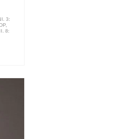
. 3:
OP,
. 8: