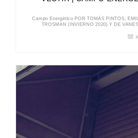
Campo Energético POR TOMÁS PINTOS, EM
TROSMAN (INVIERNO 2020) Y DE VANE
j