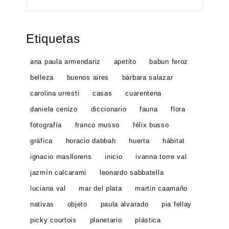
Etiquetas
ana paula armendariz
apetito
babun feroz
belleza
buenos aires
bárbara salazar
carolina urresti
casas
cuarentena
daniela cenizo
diccionario
fauna
flora
fotografía
franco musso
félix busso
gráfica
horacio dabbah
huerta
hábitat
ignacio masllorens
inicio
ivanna torre val
jazmín calcarami
leonardo sabbatella
luciana val
mar del plata
martin caamaño
nativas
objeto
paula alvarado
pia fellay
picky courtois
planetario
plástica